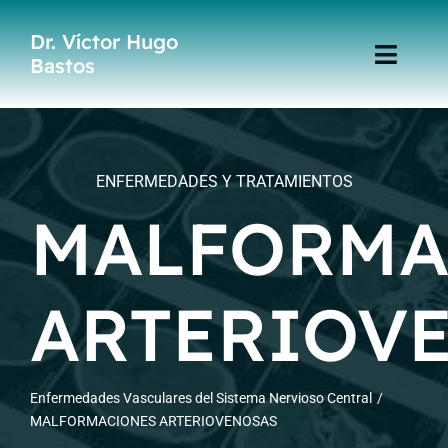
Skip
Dr. Víctor Hugo
to
Bastos
Toggl
content
Navig
Home
Especialidades
ENFERMEDADES Y TRATAMIENTOS
MALFORMA
Publicaciones
ARTERIOV
Enfermedades Vasculares del Sistema Nervioso Central
MALFORMACIONES ARTERIOVENOSAS